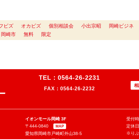
フビズ
オカビズ
個別相談会
小出宗昭
岡崎ビジネ
岡崎市
無料
限定
TEL：
0564-26-2231
相
FAX：0564-26-2232
イオンモール岡崎 3F
受付時間
〒444-0840
定休
MAP
※り
愛知県岡崎市戸崎町外山38-5