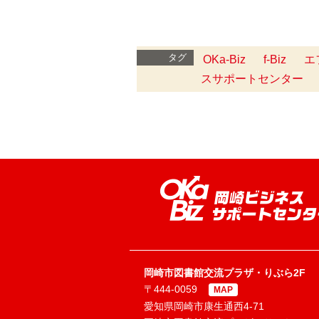
タグ
OKa-Biz
f-Biz
エ
スサポートセンター
岡崎市図書館交流プラザ・りぶら2F
〒444-0059
MAP
愛知県岡崎市康生通西4-71