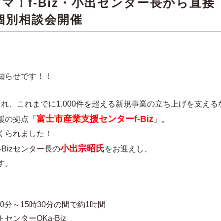
マ！f-Biz・小出センター長から直接
個別相談会開催
知らせです！！
られ、これまでに1,000件を超える新規事業の立ち上げを支える
富士市産業支援センターf-Biz
援の拠点「
」。
つくられました！
小出宗昭氏
Bizセンター長の
をお迎えし、
す。
0分～15時30分の間で約1時間
ンターOKa-Biz