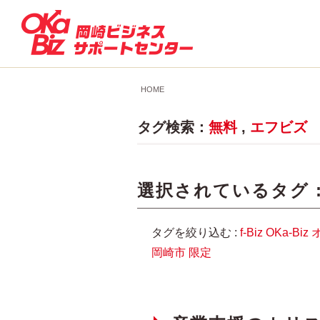
HOME
タグ検索：
無料
,
エフビズ
選択されているタグ 
タグを絞り込む :
f-Biz
OKa-Biz
岡崎市
限定