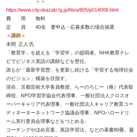
＞＞
https://www.city.okazaki.lg.jp/libra/805/p014008.html
費 用 無料
定 員 40名 要申込・応募多数の場合抽選
＜講師＞
本間 正人 氏
「教育学」を超える「学習学」の提唱者。NHK教育テレ
ビでビジネス英語の講師などを歴任。
誰もが「最新学習歴」を更新し続ける「学習する地球社会
のビジョン」構築を目指す。
現在、京都芸術大学客員教授、らーのろじー（株）代表取
締役、NPO学習学協会代表理事、一般社団法人クロスオ
ーバーキャリア代表理事、一般社団法人キャリア教育コー
ディネーターネットワーク協議会理事、NPOハロードリ
ーム実行委員会理事などをつとめる。
コーチングやほめ言葉、英語学習法、などの著書80冊。最