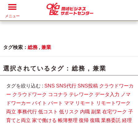
メニュー
タグ検索：
総務
,
兼業
選択されているタグ :
総務
,
兼業
タグを絞り込む :
SNS
SNS代行
SNS投稿
クラウドワーカ
ー
クラウドワーク
ココナラ
テレワーク
データ入力
ノマ
ドワーカー
バイト
パート
ママ
リモート
リモートワーク
両立
事務代行
低コスト
低リスク
内職
副業
在宅ワーク
子
育てと両立
家で働ける
帳簿整理
復帰
復職
業務委託
経理