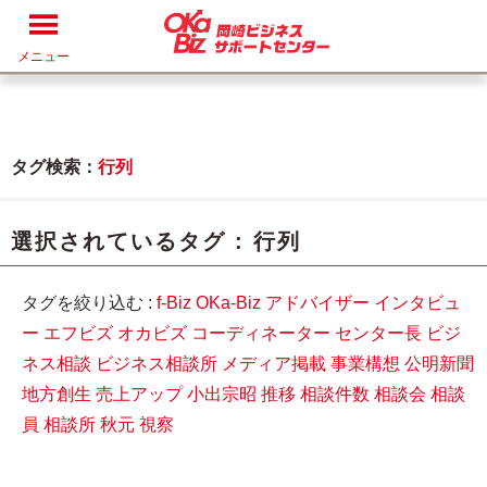
メニュー
タグ検索：
行列
選択されているタグ :
行列
タグを絞り込む :
f-Biz
OKa-Biz
アドバイザー
インタビュ
ー
エフビズ
オカビズ
コーディネーター
センター長
ビジ
ネス相談
ビジネス相談所
メディア掲載
事業構想
公明新聞
地方創生
売上アップ
小出宗昭
推移
相談件数
相談会
相談
員
相談所
秋元
視察