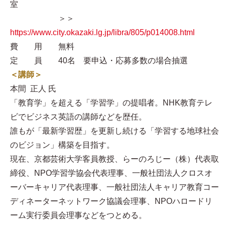
室
＞＞
https://www.city.okazaki.lg.jp/libra/805/p014008.html
費 用 無料
定 員 40名 要申込・応募多数の場合抽選
＜講師＞
本間 正人 氏
「教育学」を超える「学習学」の提唱者。NHK教育テレ
ビでビジネス英語の講師などを歴任。
誰もが「最新学習歴」を更新し続ける「学習する地球社会
のビジョン」構築を目指す。
現在、京都芸術大学客員教授、らーのろじー（株）代表取
締役、NPO学習学協会代表理事、一般社団法人クロスオ
ーバーキャリア代表理事、一般社団法人キャリア教育コー
ディネーターネットワーク協議会理事、NPOハロードリ
ーム実行委員会理事などをつとめる。