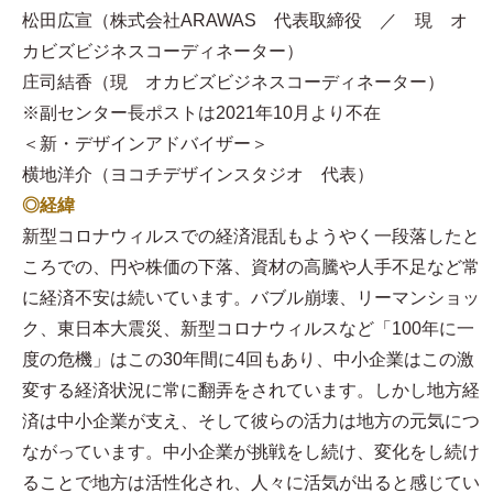
松田広宣（株式会社ARAWAS 代表取締役 ／ 現 オ
カビズビジネスコーディネーター）
庄司結香（現 オカビズビジネスコーディネーター）
※副センター長ポストは2021年10月より不在
＜新・デザインアドバイザー＞
横地洋介（ヨコチデザインスタジオ 代表）
◎経緯
新型コロナウィルスでの経済混乱もようやく一段落したと
ころでの、円や株価の下落、資材の高騰や人手不足など常
に経済不安は続いています。バブル崩壊、リーマンショッ
ク、東日本大震災、新型コロナウィルスなど「100年に一
度の危機」はこの30年間に4回もあり、中小企業はこの激
変する経済状況に常に翻弄をされています。しかし地方経
済は中小企業が支え、そして彼らの活力は地方の元気につ
ながっています。中小企業が挑戦をし続け、変化をし続け
ることで地方は活性化され、人々に活気が出ると感じてい