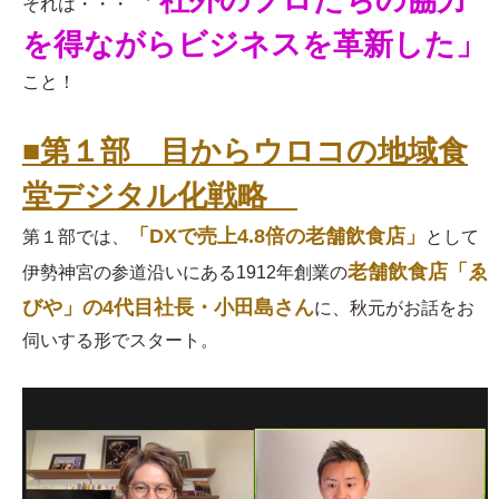
「社外のプロたちの協力
それは・・・
を得ながらビジネスを革新した」
こと！
■第１部 目からウロコの地域食
堂デジタル化戦略
「DXで売上4.8倍の老舗飲食店」
第１部では、
として
老舗飲食店「ゑ
伊勢神宮の参道沿いにある1912年創業の
びや」の4代目社長・小田島さん
に、秋元がお話をお
伺いする形でスタート。