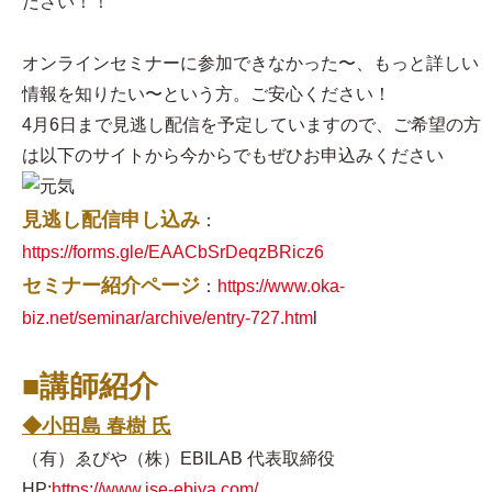
ださい！！
オンラインセミナーに参加できなかった〜、もっと詳しい
情報を知りたい〜という方。ご安心ください！
4月6日まで見逃し配信を予定していますので、ご希望の方
は以下のサイトから今からでもぜひお申込みください
見逃し配信申し込み
：
https://forms.gle/EAACbSrDeqzBRicz6
セミナー紹介ページ
：
https://www.oka-
biz.net/seminar/archive/entry-727.htm
l
■講師紹介
◆小田島 春樹 氏
（有）ゑびや（株）EBILAB 代表取締役
HP:
https://www.ise-ebiya.com/