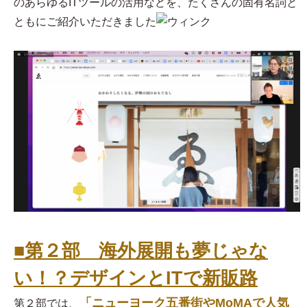
のあらゆるITツールの活用などを、たくさんの固有名詞と
ともにご紹介いただきました
■第２部 海外展開も夢じゃな
い！？デザインとITで新販路
「ニューヨーク五番街やMoMAで人気
第２部では、