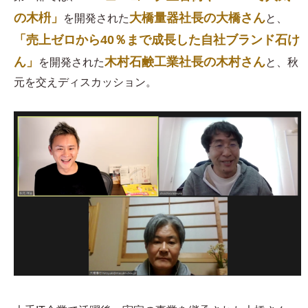
の木枡」
大橋量器社長の大橋さん
を開発された
と、
「売上ゼロから40％まで成長した自社ブランド石け
ん」
木村石鹸工業社長の木村さん
を開発された
と、秋
元を交えディスカッション。