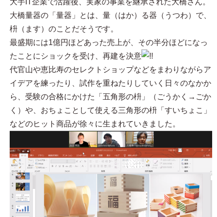
大手IT企業で活躍後、実家の事業を継承された大橋さん。
大橋量器の「量器」とは、量（はか）る器（うつわ）で、
枡（ます）のことだそうです。
最盛期には1億円ほどあった売上が、その半分ほどになっ
たことにショックを受け、再建を決意
代官山や恵比寿のセレクトショップなどをまわりながらア
イデアを練ったり、試作を重ねたりしていく日々のなかか
ら、受験の合格にかけた「五角形の枡」（ごうかく→ごか
く）や、おちょことして使える三角形の枡「すいちょこ」
などのヒット商品が徐々に生まれていきました。