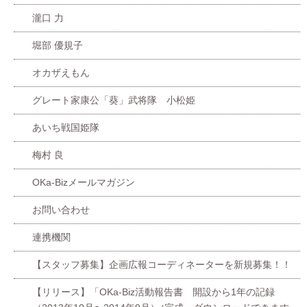
瀧口 力
堀部 優規子
オカザえもん
グレート家康公「葵」武将隊 小松姫
あいち戦国姫隊
梅村 良
OKa-Bizメールマガジン
お問い合わせ
連携機関
【スタッフ募集】企画広報コーディネーターを新規募集！！
【リリース】「OKa-Biz活動報告書 開設から1年の記録