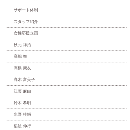
サポート体制
スタッフ紹介
女性応援企画
秋元 祥治
髙嶋 舞
高橋 康友
髙木 富美子
江藤 麻由
鈴木 孝明
水野 桂輔
稲波 伸行