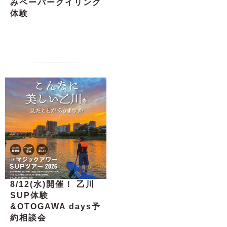
みペーパークイリング
体験
8/12(水)開催！ 乙川
SUP体験
&OTOGAWA days予
約相談会