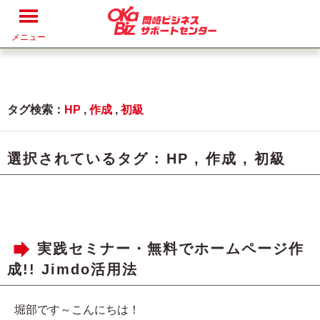
メニュー
タグ検索：
HP
,
作成
,
初級
選択されているタグ :
HP
,
作成
,
初級
実践セミナー・無料でホームページ作
成!! Jimdo活用法
堀部です～こんにちは！