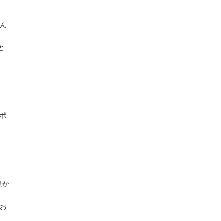
ん
と
ポ
良か
お