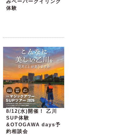
みペーパークイリング
体験
8/12(水)開催！ 乙川
SUP体験
&OTOGAWA days予
約相談会