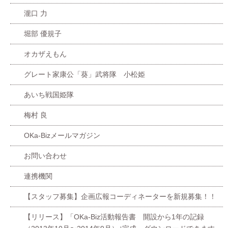
瀧口 力
堀部 優規子
オカザえもん
グレート家康公「葵」武将隊 小松姫
あいち戦国姫隊
梅村 良
OKa-Bizメールマガジン
お問い合わせ
連携機関
【スタッフ募集】企画広報コーディネーターを新規募集！！
【リリース】「OKa-Biz活動報告書 開設から1年の記録