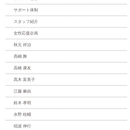
サポート体制
スタッフ紹介
女性応援企画
秋元 祥治
髙嶋 舞
高橋 康友
髙木 富美子
江藤 麻由
鈴木 孝明
水野 桂輔
稲波 伸行