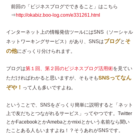
前回の「ビジネスブログでできること」はこちら
⇒
http://okabiz.boo-log.com/e331261.html
インターネット上の情報発信ツールにはSNS（ソーシャル
ブログ
そ
ネットワーキングサービス）があり、SNSは
と
の他
にざっくり分けられます。
ブログは
第１回、第２回のビジネスブログ活用術
を見てい
SNSってなん
ただければわかると思いますが、そもそも
ぞや！
って人も多いですよね。
ということで、SNSをざっくり簡単に説明すると「ネット
上で友だちとつながれるサービス」ってやつです。Twitter
とかFacebookとかAmebaとかmixiとかいう名前なら聞い
たことある人もいますよね！？そうあれがSNSです。