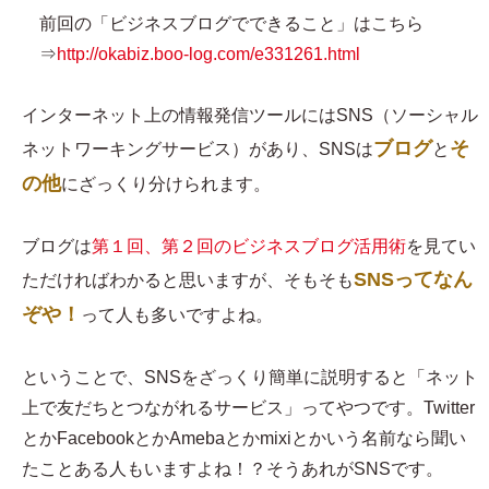
前回の「ビジネスブログでできること」はこちら
⇒
http://okabiz.boo-log.com/e331261.html
インターネット上の情報発信ツールにはSNS（ソーシャル
ブログ
そ
ネットワーキングサービス）があり、SNSは
と
の他
にざっくり分けられます。
ブログは
第１回、第２回のビジネスブログ活用術
を見てい
SNSってなん
ただければわかると思いますが、そもそも
ぞや！
って人も多いですよね。
ということで、SNSをざっくり簡単に説明すると「ネット
上で友だちとつながれるサービス」ってやつです。Twitter
とかFacebookとかAmebaとかmixiとかいう名前なら聞い
たことある人もいますよね！？そうあれがSNSです。