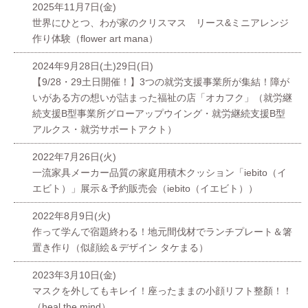
2025年11月7日(金)
世界にひとつ、わが家のクリスマス リース&ミニアレンジ
作り体験（flower art mana）
2024年9月28日(土)29日(日)
【9/28・29土日開催！】3つの就労支援事業所が集結！障が
いがある方の想いが詰まった福祉の店「オカフク」（就労継
続支援B型事業所グローアップウイング・就労継続支援B型
アルクス・就労サポートアクト）
2022年7月26日(火)
一流家具メーカー品質の家庭用積木クッション「iebito（イ
エビト）」展示＆予約販売会（iebito（イエビト））
2022年8月9日(火)
作って学んで宿題終わる！地元間伐材でランチプレート＆箸
置き作り（似顔絵＆デザイン タケまる）
2023年3月10日(金)
マスクを外してもキレイ！座ったままの小顔リフト整顏！！
（heal.the.mind）