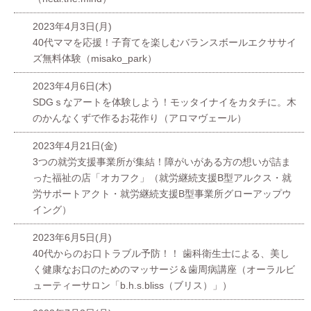
2023年4月3日(月)
40代ママを応援！子育てを楽しむバランスボールエクササイ
ズ無料体験（misako_park）
2023年4月6日(木)
SDGｓなアートを体験しよう！モッタイナイをカタチに。木
のかんなくずで作るお花作り（アロマヴェール）
2023年4月21日(金)
3つの就労支援事業所が集結！障がいがある方の想いが詰ま
った福祉の店「オカフク」（就労継続支援B型アルクス・就
労サポートアクト・就労継続支援B型事業所グローアップウ
イング）
2023年6月5日(月)
40代からのお口トラブル予防！！ 歯科衛生士による、美し
く健康なお口のためのマッサージ＆歯周病講座（オーラルビ
ューティーサロン「b.h.s.bliss（ブリス）」）