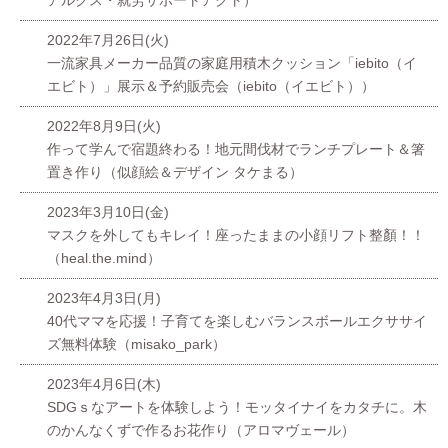
アルクス・就労サポートアクト）
2022年7月26日(火)
一流家具メーカー品質の家庭用積木クッション「iebito（イ
エビト）」展示＆予約販売会（iebito（イエビト））
2022年8月9日(火)
作って学んで宿題終わる！地元間伐材でランチプレート＆箸
置き作り（似顔絵＆デザイン タケまる）
2023年3月10日(金)
マスクを外してもキレイ！座ったままの小顔リフト整顏！！
（heal.the.mind）
2023年4月3日(月)
40代ママを応援！子育てを楽しむバランスボールエクササイ
ズ無料体験（misako_park）
2023年4月6日(木)
SDGｓなアートを体験しよう！モッタイナイをカタチに。木
のかんなくずで作るお花作り（アロマヴェール）