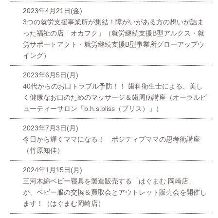
2023年4月21日(金)
3つの就労支援事業所が集結！障がいがある方の想いが詰ま
った福祉の店「オカフク」（就労継続支援B型アルクス・就
労サポートアクト・就労継続支援B型事業所グローアップウ
イング）
2023年6月5日(月)
40代からのお口トラブル予防！！ 歯科衛生士による、美し
く健康なお口のためのマッサージ＆歯周病講座（オーラルビ
ューティーサロン「b.h.s.bliss（ブリス）」）
2023年7月3日(月)
今日から輝くママになる！ ポジティブママの思考術講座
（竹原知佳）
2024年1月15日(月)
三河木綿ベビー寝具を製造販売する「はぐまむ 岡崎店」
が、ベビー服の交換＆買取会とアウトレット販売会を開催し
ます！（はぐまむ岡崎店）