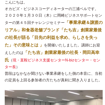
こんにちは。
オカビズ・ビジネスコーディネーターの三浦ベルです。
２０２０年１月３０日（木）に岡崎ビジネスサポ―トセン
「事業承継＆譲渡の
ターの第４５回チャレンジセミナー
リアル」和食器老舗ブランド「たち吉」創業家最後
の社長が語る「目先の利益を求め、らしさを失っ
た」その意味とは 」
を開催いたしました。講師にお迎
「たち吉」創業家最後の社長・岡田高幸
えしたのは
氏
（
現・直鞍ビジネス支援センターN-bizセンター・セン
ター長
）
普段はなかなか聞けない事業承継をした側の本音に、当初
の定員を上回る参加者の方たちが真剣に聞き入りました。