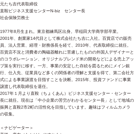
元たち吉代表取締役
直鞍ビジネス支援センターN-biz センター長
社会保険労務士
1977年8月生まれ。東京都練馬区出身。早稲田大学商学部卒業。
2001年、創業家14代目として株式会社たち吉に入社。百貨店での販売
員、法人営業、経理・財務係長を経て、2010年、代表取締役に就任。
百貨店不況と消費者の陶磁器離れに苦慮したものの外国人デザイナーと
のコラボレーション、オリジナルブレンド米の開発などによる売上アッ
プ策を実行に移す。一方、事業の安定した存続を図るためにメイン銀
行、仕入先、従業員など多くの関係者の理解と支援を得て、第二会社方
式による事業譲渡を目指すことを決断。2015年、投資ファンドに事業
譲渡し代表取締役を退任。
2017年１月より直鞍（ちょくあん）ビジネス支援センター・センター
長に就任。現在は「中小企業の苦労がわかるセンター長」として地域の
振興と直鞍2市2町の活性化を目指しています。趣味はフィルムカメラ
の収集。
＜ナビゲーター＞