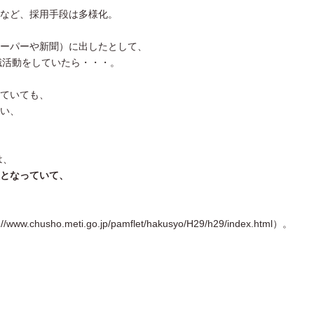
など、採用手段は多様化。
ーパーや新聞）に出したとして、
職活動をしていたら・・・。
ていても、
い、
は、
となっていて、
usho.meti.go.jp/pamflet/hakusyo/H29/h29/index.html）。