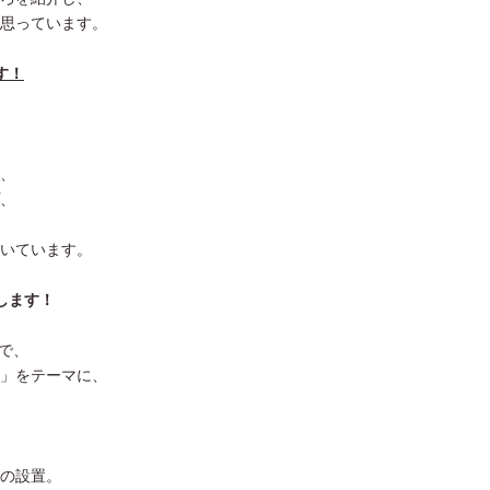
思っています。
す！
、
、
いています。
します！
催で、
」をテーマに、
の設置。