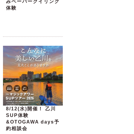
みペーパークイリング
体験
8/12(水)開催！ 乙川
SUP体験
&OTOGAWA days予
約相談会