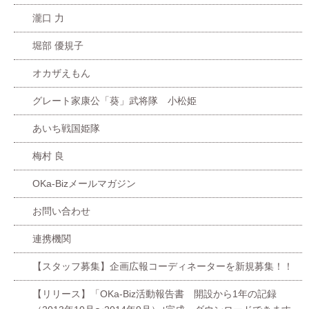
瀧口 力
堀部 優規子
オカザえもん
グレート家康公「葵」武将隊 小松姫
あいち戦国姫隊
梅村 良
OKa-Bizメールマガジン
お問い合わせ
連携機関
【スタッフ募集】企画広報コーディネーターを新規募集！！
【リリース】「OKa-Biz活動報告書 開設から1年の記録