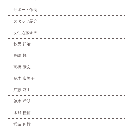
サポート体制
スタッフ紹介
女性応援企画
秋元 祥治
髙嶋 舞
高橋 康友
髙木 富美子
江藤 麻由
鈴木 孝明
水野 桂輔
稲波 伸行