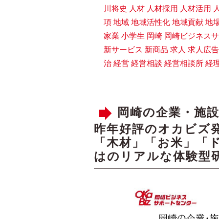
川将史
人材
人材採用
人材活用
項
地域
地域活性化
地域貢献
地
家業
小学生
岡崎
岡崎ビジネスサ
新サービス
新商品
求人
求人広告
治
経営
経営相談
経営相談所
経
岡崎の企業・施設
昨年好評のオカビズ
「木材」「お米」「
はのリアルな体験型