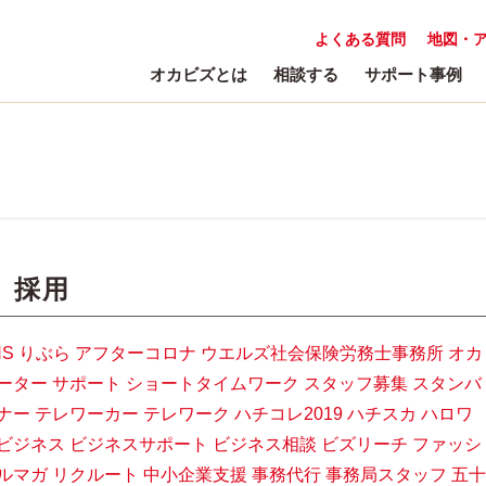
よくある質問
地図・
オカビズとは
相談する
サポート事例
:
採用
NS
りぶら
アフターコロナ
ウエルズ社会保険労務士事務所
オカ
ーター
サポート
ショートタイムワーク
スタッフ募集
スタンバ
ナー
テレワーカー
テレワーク
ハチコレ2019
ハチスカ
ハロワ
ビジネス
ビジネスサポート
ビジネス相談
ビズリーチ
ファッシ
ルマガ
リクルート
中小企業支援
事務代行
事務局スタッフ
五十