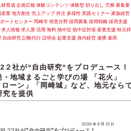
人材育成
企画広報
体験コンテンツ
体験型
切り出し
労務
募集要
場産業
地方創生
売上アップ
外注
多様性
実践セミナー
家族経営
ポートセンター
岡崎市
得意分野
採用募集
採用戦略
採用支援
求人情報
求人票
活用
無料
熱中症
熱中症対策
産業支援
秋元祥
理
自由研究
記帳代行
説明会
起業支援
身内経営
連携
雇用
2２社が“自由研究“をプロデュース！
発・地域まるごと学びの場 「花火」
ドローン」「岡崎城」など、地元なら
研究を提供