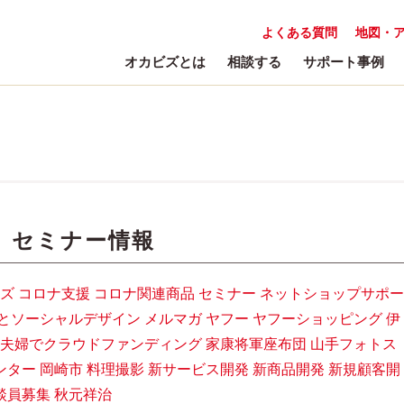
よくある質問
地図・
オカビズとは
相談する
サポート事例
:
セミナー情報
ズ
コロナ支援
コロナ関連商品
セミナー
ネットショップサポー
とソーシャルデザイン
メルマガ
ヤフー
ヤフーショッピング
伊
夫婦でクラウドファンディング
家康将軍座布団
山手フォトス
ンター
岡崎市
料理撮影
新サービス開発
新商品開発
新規顧客開
談員募集
秋元祥治