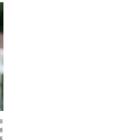
新
断
系