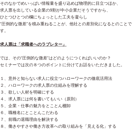
そのなかでめいっぱい情報量を盛り込めば物理的に目立つほか、
求人票を出している企業の9割が中小企業だそうですから、
ひとつひとつの欄にちょっとした工夫を凝らし
“圧倒的な微差”を積み重ねることが、他社との差別化になるとのことで
す。
求人票は「求職者へのラブレター」
では、その“圧倒的な微差”はどのようにつくればいいのか？
セミナーでは次の８つのポイントに分けてお話をいただきました。
１、意外と知らない求人に役立つハローワークの徹底活用法
２、ハローワークの求人票の仕組みを理解する
３、欲しい人材を明確にする
４、求人票には何を書いてもいい（原則）
５、企業・仕事の魅力をとことん棚卸
６、職種名にとことんこだわる
７、前職の退職理由を解決する
８、働きやすさや働き方改革への取り組みを「見える化」する