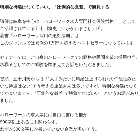
特別な待遇はなくていい。「圧倒的な微差」で勝負する
講師は岐阜を中心に「ハローワーク求人専門社会保険労務士」として
ご活躍されている五十川将史（いかがわまさし）氏。
著書「ハローワーク採用の絶対法則」は
このジャンルでは異例の1万部を超えるベストセラーになっています。
セミナーでは、ご自身のハローワークでの勤務や民間企業の採用担当、
求職者としてのご経験を踏まえてお話をいただきました。
冒頭、五十川氏からは「“大手みたいに時給は上げられない”“他社みた
いな待遇はない”そう考える企業さんは多いですが、特別な待遇はなく
てかまいません。“圧倒的な微差”で勝負すればいい」というお話があり
ました。
ハローワークの求人票には自由に書ける欄が
900字以上あるにも関わらず、
わずか300文字しか書いていない企業が多いそう。