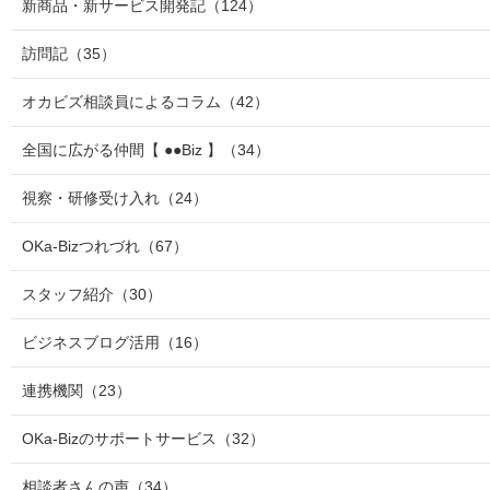
新商品・新サービス開発記
（124）
訪問記
（35）
オカビズ相談員によるコラム
（42）
全国に広がる仲間【 ●●Biz 】
（34）
視察・研修受け入れ
（24）
OKa-Bizつれづれ
（67）
スタッフ紹介
（30）
ビジネスブログ活用
（16）
連携機関
（23）
OKa-Bizのサポートサービス
（32）
相談者さんの声
（34）