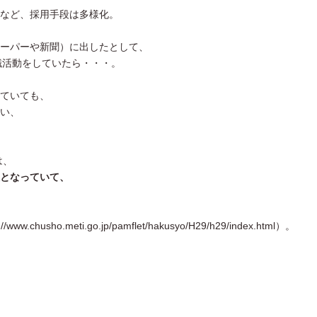
など、採用手段は多様化。
ーパーや新聞）に出したとして、
職活動をしていたら・・・。
ていても、
い、
は、
となっていて、
usho.meti.go.jp/pamflet/hakusyo/H29/h29/index.html）。