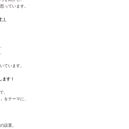
思っています。
す！
、
、
いています。
します！
催で、
」をテーマに、
の設置。