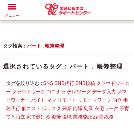
メニュー
タグ検索：
パート
,
帳簿整理
選択されているタグ :
パート
,
帳簿整理
タグを絞り込む :
SNS
SNS代行
SNS投稿
クラウドワーカ
ー
クラウドワーク
ココナラ
テレワーク
データ入力
ノマ
ドワーカー
バイト
ママ
リモート
リモートワーク
両立
事
務代行
低コスト
低リスク
兼業
内職
副業
在宅ワーク
子育
てと両立
家で働ける
復帰
復職
業務委託
経理
総務