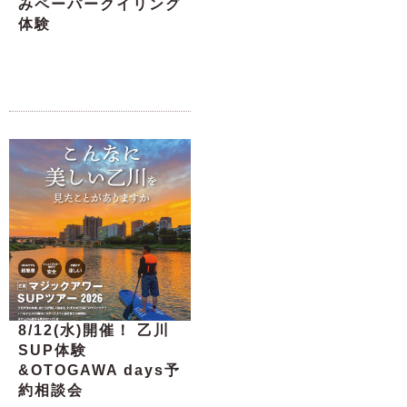
みペーパークイリング
体験
8/12(水)開催！ 乙川
SUP体験
&OTOGAWA days予
約相談会