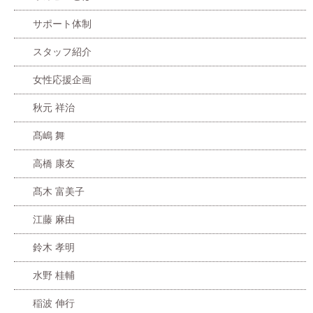
サポート体制
スタッフ紹介
女性応援企画
秋元 祥治
髙嶋 舞
高橋 康友
髙木 富美子
江藤 麻由
鈴木 孝明
水野 桂輔
稲波 伸行