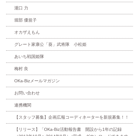
瀧口 力
堀部 優規子
オカザえもん
グレート家康公「葵」武将隊 小松姫
あいち戦国姫隊
梅村 良
OKa-Bizメールマガジン
お問い合わせ
連携機関
【スタッフ募集】企画広報コーディネーターを新規募集！！
【リリース】「OKa-Biz活動報告書 開設から1年の記録