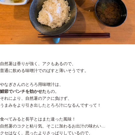
自然薯は香りが強く、アクもあるので、
普通に飲める味噌汁でのばすと薄いそうです。
やなぎさんのとろろ用味噌汁は、
鯖節でパンチを効かせた
もの。
それにより、自然薯のアクに負けず、
うまみをより引き出したとろろ汁になるんですって！
食べてみると長芋とはまた違った風味！
自然薯のコクと粘り気、そこに加わるお出汁の味わい…
クセはなく、思ったよりさっぱりしているので、