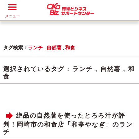
メニュー
タグ検索：
ランチ
,
自然薯
,
和食
選択されているタグ :
ランチ
,
自然薯
,
和
食
絶品の自然薯を使ったとろろ汁が評
判！岡崎市の和食店「和亭やなぎ」のラン
チ