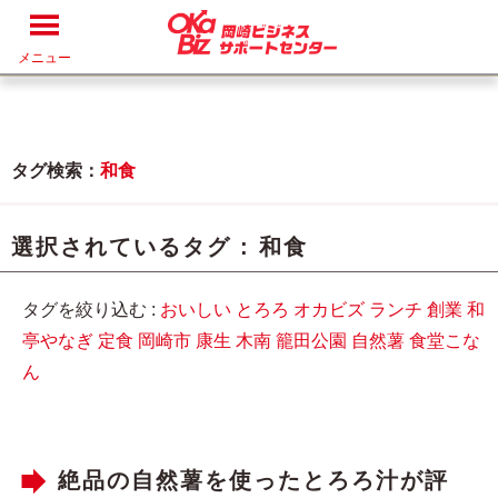
メニュー
タグ検索：
和食
選択されているタグ :
和食
タグを絞り込む :
おいしい
とろろ
オカビズ
ランチ
創業
和
亭やなぎ
定食
岡崎市
康生
木南
籠田公園
自然薯
食堂こな
ん
絶品の自然薯を使ったとろろ汁が評