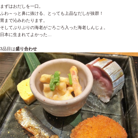
まずはおだしを一口。
ふわ～っと鼻に抜ける、とっても上品なだしが抜群！
胃まで沁みわたります。
そしてぷりぷりの海老がごろごろ入った海老しんじょ。
日本に生まれてよかった…
3品目は
盛り合わせ