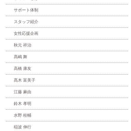
サポート体制
スタッフ紹介
女性応援企画
秋元 祥治
髙嶋 舞
高橋 康友
髙木 富美子
江藤 麻由
鈴木 孝明
水野 桂輔
稲波 伸行