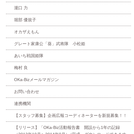
瀧口 力
堀部 優規子
オカザえもん
グレート家康公「葵」武将隊 小松姫
あいち戦国姫隊
梅村 良
OKa-Bizメールマガジン
お問い合わせ
連携機関
【スタッフ募集】企画広報コーディネーターを新規募集！！
【リリース】「OKa-Biz活動報告書 開設から1年の記録