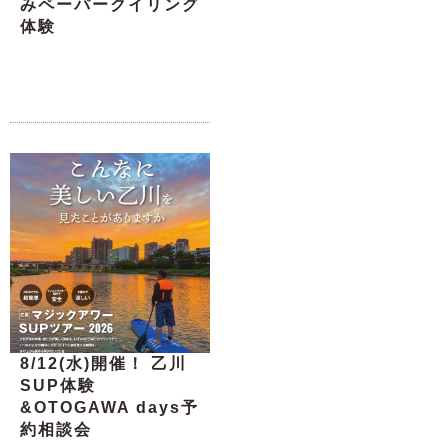
みペーパークイリング
体験
8/12(水)開催！ 乙川
SUP体験
&OTOGAWA days予
約相談会