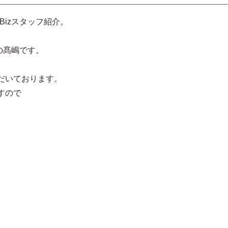
Bizスタッフ紹介。
長の髙嶋です。
だいております。
すので
。