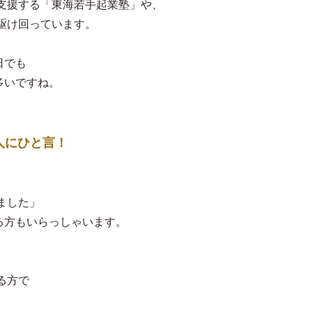
支援する「東海若手起業塾」や、
駆け回っています。
日でも
が多いですね。
人にひと言！
ました」
なる方もいらっしゃいます。
、
る方で
。