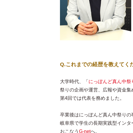
Q.これまでの経歴を教えてく
大学時代、「
にっぽんど真ん中祭
祭りの企画や運営、広報や資金集
第4回では代表を務めました。
卒業後はにっぽんど真ん中祭りの
岐阜県で学生の長期実践型インタ
おこなう
G-net
へ。