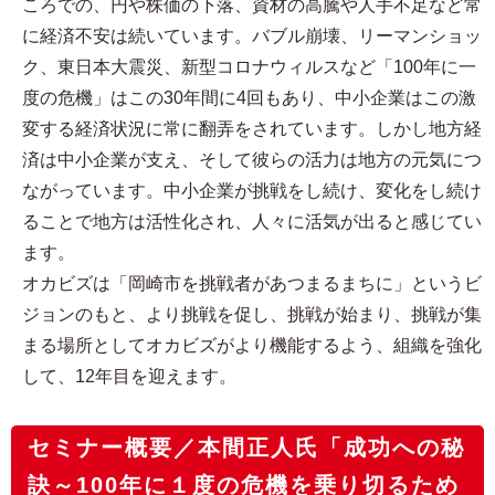
ころでの、円や株価の下落、資材の高騰や人手不足など常
に経済不安は続いています。バブル崩壊、リーマンショッ
ク、東日本大震災、新型コロナウィルスなど「100年に一
度の危機」はこの30年間に4回もあり、中小企業はこの激
変する経済状況に常に翻弄をされています。しかし地方経
済は中小企業が支え、そして彼らの活力は地方の元気につ
ながっています。中小企業が挑戦をし続け、変化をし続け
ることで地方は活性化され、人々に活気が出ると感じてい
ます。
オカビズは「岡崎市を挑戦者があつまるまちに」というビ
ジョンのもと、より挑戦を促し、挑戦が始まり、挑戦が集
まる場所としてオカビズがより機能するよう、組織を強化
して、12年目を迎えます。
セミナー概要／本間正人氏「成功への秘
訣～100年に１度の危機を乗り切るため