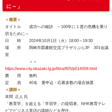
に～」
＜概要＞
タイトル 成功への秘訣 ～100年に１度の危機を乗り
切るために～
日 時 2024年10月1日（火）18:00～19:30
場 所 岡崎市図書館交流プラザりぶら3F 301会議
室
＞＞
https://www.city.okazaki.lg.jp/libra/805/p014008.html
費 用 無料
定 員 40名 要申込・応募多数の場合抽選
＜講師＞
本間 正人 氏
「教育学」を超える「学習学」の提唱者。NHK教育テレ
ビでビジネス英語の講師などを歴任。