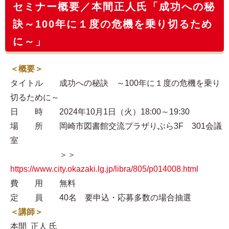
セミナー概要／本間正人氏「成功への秘
訣～100年に１度の危機を乗り切るため
に～」
＜概要＞
タイトル 成功への秘訣 ～100年に１度の危機を乗り
切るために～
日 時 2024年10月1日（火）18:00～19:30
場 所 岡崎市図書館交流プラザりぶら3F 301会議
室
＞＞
https://www.city.okazaki.lg.jp/libra/805/p014008.html
費 用 無料
定 員 40名 要申込・応募多数の場合抽選
＜講師＞
本間 正人 氏