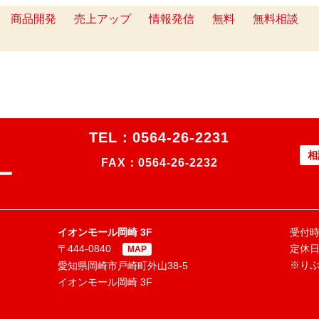
商品開発
売上アップ
情報発信
無料
無料相談
TEL：
0564-26-2231
相
FAX：0564-26-2232
イオンモール岡崎 3F
受付時間
〒444-0840
定休
MAP
※り
愛知県岡崎市戸崎町外山38-5
イオンモール岡崎 3F