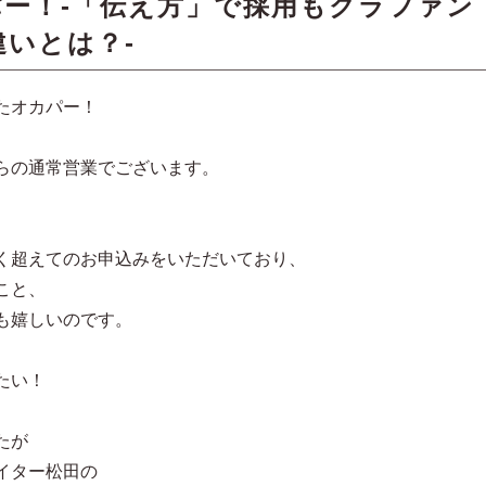
ー！-「伝え方」で採用もクラファン
いとは？-
たオカパー！
らの通常営業でございます。
く超えてのお申込みをいただいており、
こと、
も嬉しいのです。
たい！
たが
イター松田の