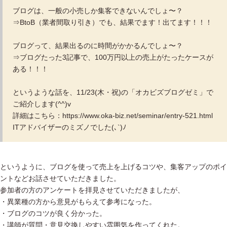
ブログは、一般の小売しか集客できないんでしょ〜？
⇒BtoB（業者間取り引き）でも、結果でます！出てます！！！
ブログって、結果出るのに時間がかかるんでしょ〜？
⇒ブログたった3記事で、100万円以上の売上がたったケースが
ある！！！
というような話を、11/23(木・祝)の「オカビズブログゼミ」で
ご紹介します(^^)v
詳細はこちら：https://www.oka-biz.net/seminar/entry-521.html
ITアドバイザーのミズノでした(､`)ﾉ
というように、ブログを使って売上を上げるコツや、集客アップのポイ
ントなどお話させていただきました。
参加者の方のアンケートを拝見させていただきましたが、
・異業種の方から意見がもらえて参考になった。
・ブログのコツが良く分かった。
・講師が質問・意見交換しやすい雰囲気を作ってくれた。