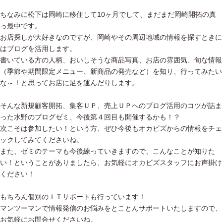
ちなみに松下は岡崎に移住して10ヶ月でして、まだまだ岡崎開拓の真
っ最中です。
お店探しが大好きなのですが、岡崎やその周辺地域の情報を探すときに
はブログを活用します。
書いている方の人柄、おいしそうな商品写真、お店の雰囲気、旬な情報
（季節や期間限定メニュー、新商品の発売など）を知り、行ってみたい
な～！と思ってお店に足を運んだりします。
そんな新規顧客開拓、集客ＵＰ、売上ＵＰへのブログ活用のコツが詰ま
った水野のブログゼミ、今後第４回目も開催するかも！？
次こそは参加したい！という方、ぜひ今後もオカビズからの情報をチェ
ックしてみてくださいね。
また、ゼミのテーマも今後練っていきますので、こんなことが知りた
い！ということがありましたら、お気軽にオカビズスタッフにお声掛け
ください！
もちろん個別のＩＴサポートも行っています！
マンツーマンで情報発信のお悩みをとことんサポートいたしますので、
お気軽にお問合せくださいね。