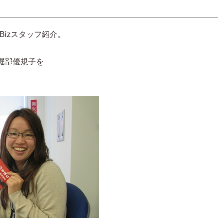
Bizスタッフ紹介。
堀部優規子を