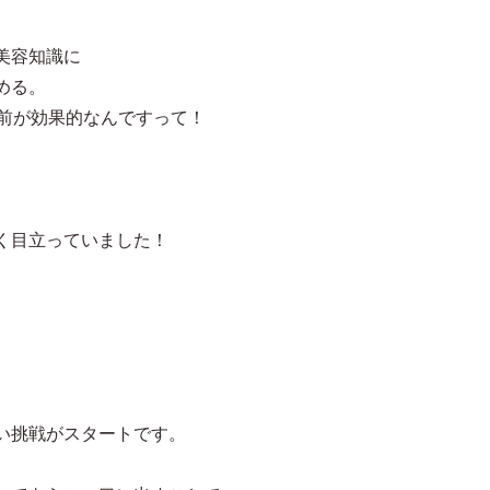
美容知識に
める。
ど前が効果的なんですって！
。
く目立っていました！
い挑戦がスタートです。