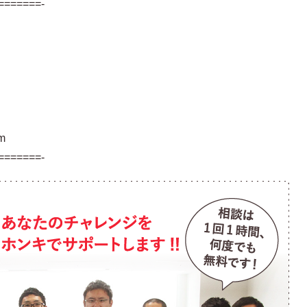
=======-
om
=======-