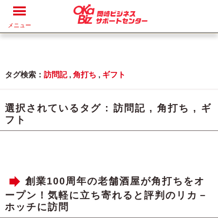
メニュー
タグ検索：
訪問記
,
角打ち
,
ギフト
選択されているタグ :
訪問記
,
角打ち
,
ギ
フト
創業100周年の老舗酒屋が角打ちをオ
ープン！気軽に立ち寄れると評判のリカ－
ホッチに訪問