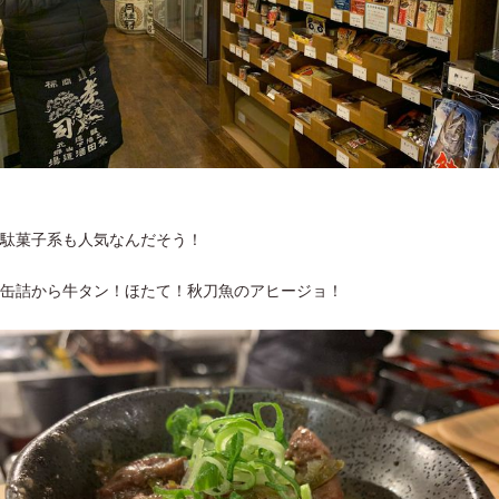
駄菓子系も人気なんだそう！
缶詰から牛タン！ほたて！秋刀魚のアヒージョ！