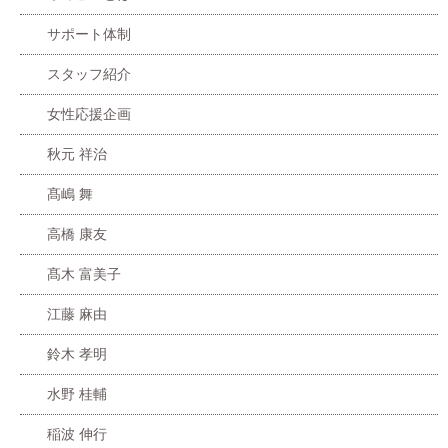
サポート体制
スタッフ紹介
女性応援企画
秋元 祥治
髙嶋 舞
高橋 康友
髙木 富美子
江藤 麻由
鈴木 孝明
水野 桂輔
稲波 伸行