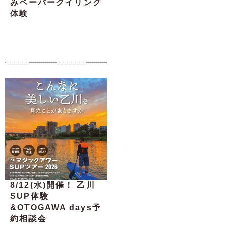
みペーパークイリング
体験
8/12(水)開催！ 乙川
SUP体験
&OTOGAWA days予
約相談会