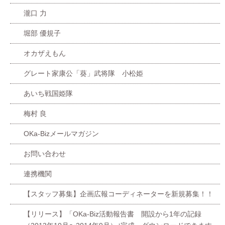
瀧口 力
堀部 優規子
オカザえもん
グレート家康公「葵」武将隊 小松姫
あいち戦国姫隊
梅村 良
OKa-Bizメールマガジン
お問い合わせ
連携機関
【スタッフ募集】企画広報コーディネーターを新規募集！！
【リリース】「OKa-Biz活動報告書 開設から1年の記録