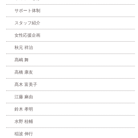
サポート体制
スタッフ紹介
女性応援企画
秋元 祥治
髙嶋 舞
高橋 康友
髙木 富美子
江藤 麻由
鈴木 孝明
水野 桂輔
稲波 伸行