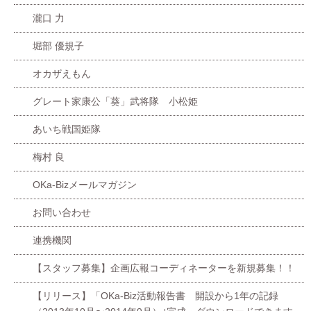
瀧口 力
堀部 優規子
オカザえもん
グレート家康公「葵」武将隊 小松姫
あいち戦国姫隊
梅村 良
OKa-Bizメールマガジン
お問い合わせ
連携機関
【スタッフ募集】企画広報コーディネーターを新規募集！！
【リリース】「OKa-Biz活動報告書 開設から1年の記録