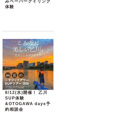
みペーパークイリング
体験
8/12(水)開催！ 乙川
SUP体験
&OTOGAWA days予
約相談会