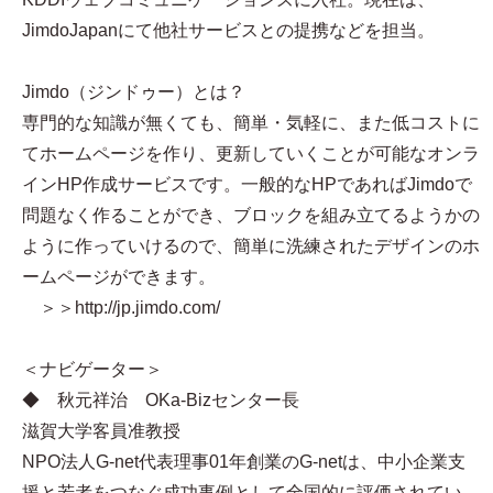
JimdoJapanにて他社サービスとの提携などを担当。
Jimdo（ジンドゥー）とは？
専門的な知識が無くても、簡単・気軽に、また低コストに
てホームページを作り、更新していくことが可能なオンラ
インHP作成サービスです。一般的なHPであればJimdoで
問題なく作ることができ、ブロックを組み立てるようかの
ように作っていけるので、簡単に洗練されたデザインのホ
ームページができます。
＞＞http://jp.jimdo.com/
＜ナビゲーター＞
◆ 秋元祥治 OKa-Bizセンター長
滋賀大学客員准教授
NPO法人G-net代表理事01年創業のG-netは、中小企業支
援と若者をつなぐ成功事例として全国的に評価されてい