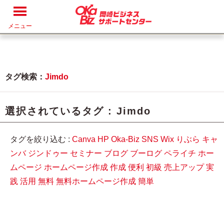
メニュー
タグ検索：
Jimdo
選択されているタグ :
Jimdo
タグを絞り込む :
Canva
HP
Oka-Biz
SNS
Wix
りぶら
キャ
ンバ
ジンドゥー
セミナー
ブログ
ブーログ
ペライチ
ホー
ムページ
ホームページ作成
作成
便利
初級
売上アップ
実
践
活用
無料
無料ホームページ作成
簡単