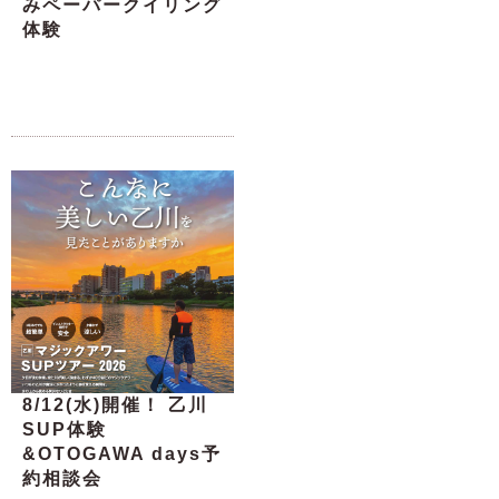
みペーパークイリング
体験
8/12(水)開催！ 乙川
SUP体験
&OTOGAWA days予
約相談会