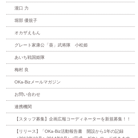
瀧口 力
堀部 優規子
オカザえもん
グレート家康公「葵」武将隊 小松姫
あいち戦国姫隊
梅村 良
OKa-Bizメールマガジン
お問い合わせ
連携機関
【スタッフ募集】企画広報コーディネーターを新規募集！！
【リリース】「OKa-Biz活動報告書 開設から1年の記録