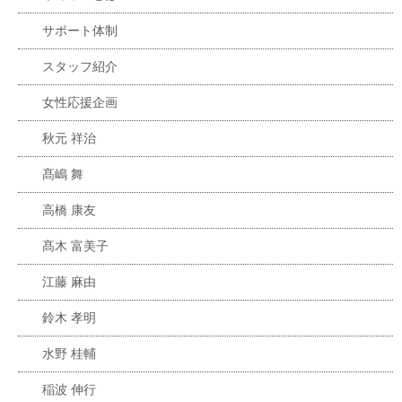
サポート体制
スタッフ紹介
女性応援企画
秋元 祥治
髙嶋 舞
高橋 康友
髙木 富美子
江藤 麻由
鈴木 孝明
水野 桂輔
稲波 伸行