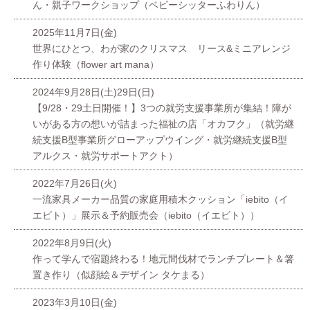
ん・親子ワークショップ（ベビーシッターふわりん）
2025年11月7日(金)
世界にひとつ、わが家のクリスマス リース&ミニアレンジ
作り体験（flower art mana）
2024年9月28日(土)29日(日)
【9/28・29土日開催！】3つの就労支援事業所が集結！障が
いがある方の想いが詰まった福祉の店「オカフク」（就労継
続支援B型事業所グローアップウイング・就労継続支援B型
アルクス・就労サポートアクト）
2022年7月26日(火)
一流家具メーカー品質の家庭用積木クッション「iebito（イ
エビト）」展示＆予約販売会（iebito（イエビト））
2022年8月9日(火)
作って学んで宿題終わる！地元間伐材でランチプレート＆箸
置き作り（似顔絵＆デザイン タケまる）
2023年3月10日(金)