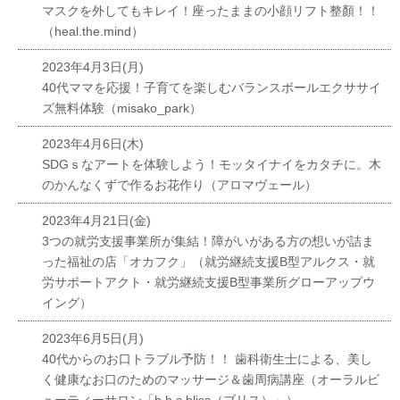
マスクを外してもキレイ！座ったままの小顔リフト整顏！！
（heal.the.mind）
2023年4月3日(月)
40代ママを応援！子育てを楽しむバランスボールエクササイ
ズ無料体験（misako_park）
2023年4月6日(木)
SDGｓなアートを体験しよう！モッタイナイをカタチに。木
のかんなくずで作るお花作り（アロマヴェール）
2023年4月21日(金)
3つの就労支援事業所が集結！障がいがある方の想いが詰ま
った福祉の店「オカフク」（就労継続支援B型アルクス・就
労サポートアクト・就労継続支援B型事業所グローアップウ
イング）
2023年6月5日(月)
40代からのお口トラブル予防！！ 歯科衛生士による、美し
く健康なお口のためのマッサージ＆歯周病講座（オーラルビ