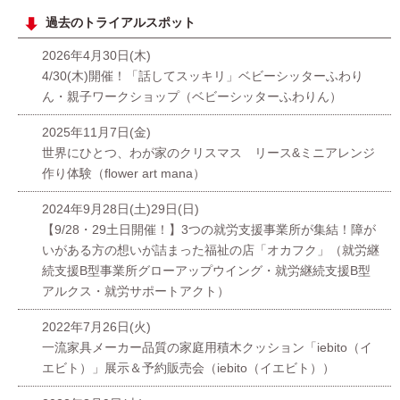
過去のトライアルスポット
2026年4月30日(木)
4/30(木)開催！「話してスッキリ」ベビーシッターふわり
ん・親子ワークショップ（ベビーシッターふわりん）
2025年11月7日(金)
世界にひとつ、わが家のクリスマス リース&ミニアレンジ
作り体験（flower art mana）
2024年9月28日(土)29日(日)
【9/28・29土日開催！】3つの就労支援事業所が集結！障が
いがある方の想いが詰まった福祉の店「オカフク」（就労継
続支援B型事業所グローアップウイング・就労継続支援B型
アルクス・就労サポートアクト）
2022年7月26日(火)
一流家具メーカー品質の家庭用積木クッション「iebito（イ
エビト）」展示＆予約販売会（iebito（イエビト））