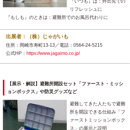
『いつも』は：外出先での
リフレッシュに
『もしも』のときは：避難所でのお風呂代わりに
出展者：（株）じゃがいも
住所：岡崎市寿町13-13／電話：0564-24-5215
公式HP：
https://www.jagaimo.co.jp/
【展示・解説】避難所開設セット「ファースト・ミッシ
ョンボックス」や防災グッズなど
避難してきた人たちで避難
所を開設できる仕組み「フ
ァーストミッションボック
ス」の展示と説明