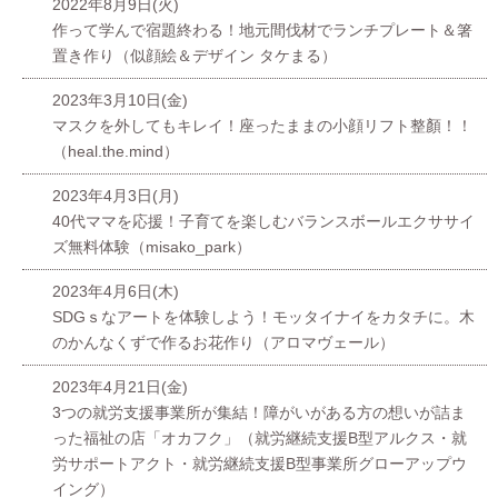
2022年8月9日(火)
作って学んで宿題終わる！地元間伐材でランチプレート＆箸
置き作り（似顔絵＆デザイン タケまる）
2023年3月10日(金)
マスクを外してもキレイ！座ったままの小顔リフト整顏！！
（heal.the.mind）
2023年4月3日(月)
40代ママを応援！子育てを楽しむバランスボールエクササイ
ズ無料体験（misako_park）
2023年4月6日(木)
SDGｓなアートを体験しよう！モッタイナイをカタチに。木
のかんなくずで作るお花作り（アロマヴェール）
2023年4月21日(金)
3つの就労支援事業所が集結！障がいがある方の想いが詰ま
った福祉の店「オカフク」（就労継続支援B型アルクス・就
労サポートアクト・就労継続支援B型事業所グローアップウ
イング）