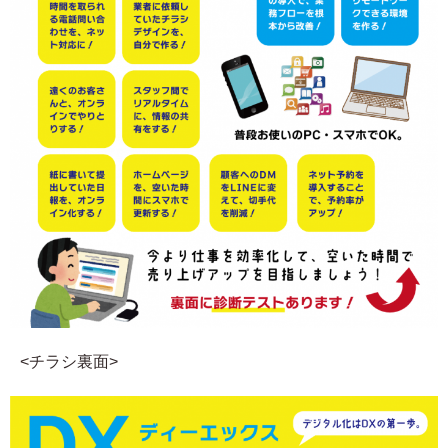
<チラシ裏面>