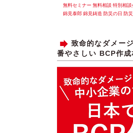
無料セミナー
無料相談
特別相談
錦見泰郎
錦見鋳造
防災の日
防災
致命的なダメージ
番やさしい BCP作