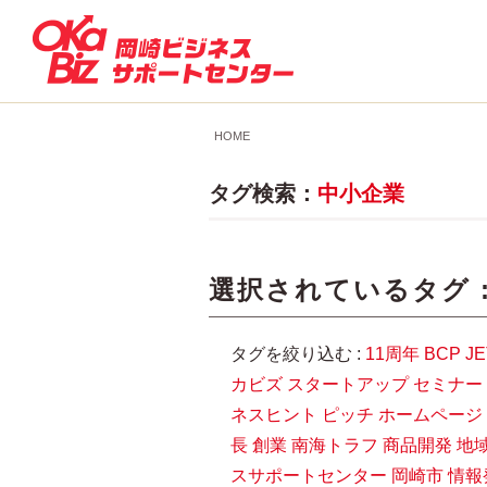
HOME
タグ検索：
中小企業
選択されているタグ 
タグを絞り込む :
11周年
BCP
J
カビズ
スタートアップ
セミナー
ネスヒント
ピッチ
ホームページ
長
創業
南海トラフ
商品開発
地
スサポートセンター
岡崎市
情報