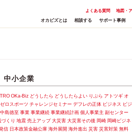
よくある質問
地図・
オカビズとは
相談する
サポート事例
:
中小企業
ETRO
OKa-Biz
どうしたら
どうしたらよい
りぶら
アトツギ
オ
ゼロスポーツ
チャレンジセミナー
デフレの正体
ビジネス
ビジ
中島徳至
事業
事業継続
事業継続計画
個人事業主
副センター
域づくり
地震
売上アップ
大災害
大災害その後
岡崎
岡崎ビジネ
発信
日本政策金融公庫
海外展開
海外進出
災害
災害対策
無料