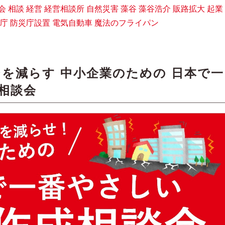
会
相談
経営
経営相談所
自然災害
藻谷
藻谷浩介
販路拡大
起業
庁
防災庁設置
電気自動車
魔法のフライパン
を減らす 中小企業のための 日本で一
成相談会