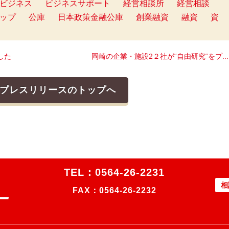
ビジネス
ビジネスサポート
経営相談所
経営相談
ップ
公庫
日本政策金融公庫
創業融資
融資
資
した
岡崎の企業・施設2２社が“自由研究“をプ... 
プレスリリースのトップへ
TEL：
0564-26-2231
相
FAX：0564-26-2232