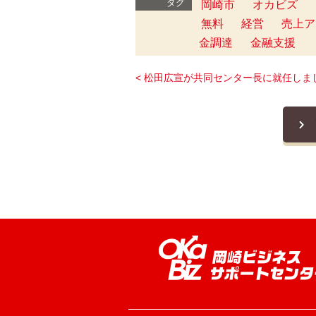
タグ
岡崎市
オカビズ
無料
経営
売上ア
金調達
金融支援
< 松田広宣が共同センター長に就任しま