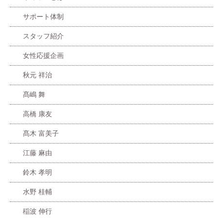
サポート体制
スタッフ紹介
女性応援企画
秋元 祥治
髙嶋 舞
高橋 康友
髙木 富美子
江藤 麻由
鈴木 孝明
水野 桂輔
稲波 伸行