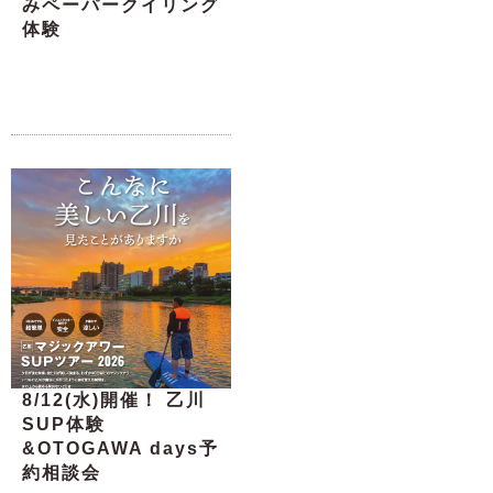
みペーパークイリング
体験
8/12(水)開催！ 乙川
SUP体験
&OTOGAWA days予
約相談会