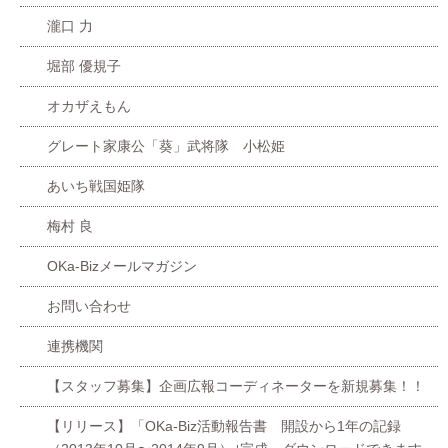
瀧口 力
堀部 優規子
オカザえもん
グレート家康公「葵」武将隊 小松姫
あいち戦国姫隊
梅村 良
OKa-Bizメールマガジン
お問い合わせ
連携機関
【スタッフ募集】企画広報コーディネーターを新規募集！！
【リリース】「OKa-Biz活動報告書 開設から1年の記録