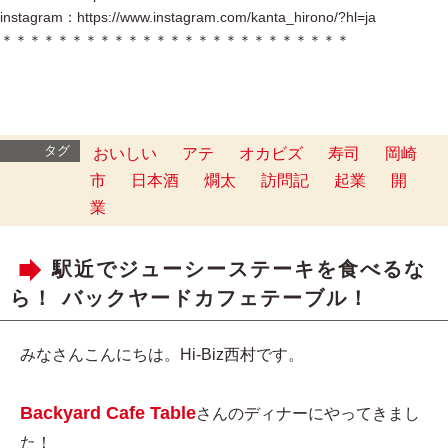
instagram：https://www.instagram.com/kanta_hirono/?hl=ja
＊＊＊＊＊＊＊＊＊＊＊＊＊＊＊＊＊＊＊＊＊＊＊＊＊
タグ
おいしい
アテ
オカビズ
寿司
岡崎
市
日本酒
燗太
訪問記
起業
開
業
駅近でジューシーステーキを食べるな
ら！ バックヤードカフェテーブル！
みなさんこんにちは。Hi-Biz西村です。
Backyard Cafe Table
さんのディナーにやってきまし
た！