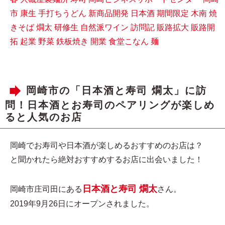
市
康生
手打ちうどん
新商品開発
日本酒
期間限定
木南
焼
きそば
燗太
研修生
自然派ワイン
訪問記
販路拡大
販路開
拓
起業
野菜
鉄板焼き
開業
食堂こなん
麺
岡崎市の「日本酒と寿司 燗太」に訪
問！日本酒とお寿司のペアリングが楽しめ
ると人気のお店
岡崎でお寿司や日本酒が楽しめるおすすめのお店は？
と聞かれたら絶対おすすめするお店に出会いました！
日本酒と寿司 燗太
岡崎市庄司田にある
さん。
2019年9月26日にオープンされました。