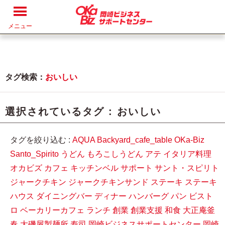
メニュー
タグ検索：
おいしい
選択されているタグ :
おいしい
タグを絞り込む :
AQUA
Backyard_cafe_table
OKa-Biz
Santo_Spirito
うどん
もろこしうどん
アテ
イタリア料理
オカビズ
カフェ
キッチンベル
サポート
サント・スピリト
ジャークチキン
ジャークチキンサンド
ステーキ
ステーキ
ハウス
ダイニングバー
ディナー
ハンバーグ
パン
ビスト
ロ
ベーカリーカフェ
ランチ
創業
創業支援
和食
大正庵釜
春
大磯屋製麺所
寿司
岡崎ビジネスサポートセンター
岡崎