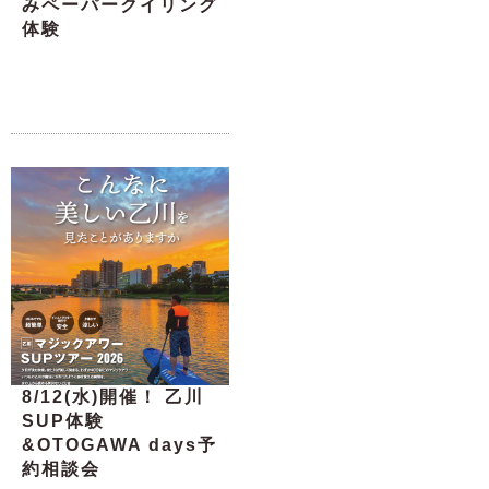
みペーパークイリング
体験
8/12(水)開催！ 乙川
SUP体験
&OTOGAWA days予
約相談会