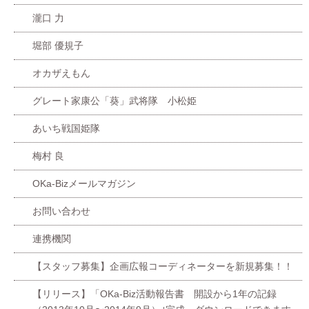
瀧口 力
堀部 優規子
オカザえもん
グレート家康公「葵」武将隊 小松姫
あいち戦国姫隊
梅村 良
OKa-Bizメールマガジン
お問い合わせ
連携機関
【スタッフ募集】企画広報コーディネーターを新規募集！！
【リリース】「OKa-Biz活動報告書 開設から1年の記録