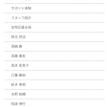
サポート体制
スタッフ紹介
女性応援企画
秋元 祥治
髙嶋 舞
高橋 康友
髙木 富美子
江藤 麻由
鈴木 孝明
水野 桂輔
稲波 伸行