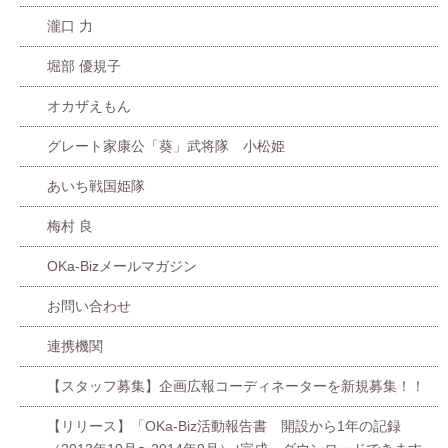
瀧口 力
堀部 優規子
オカザえもん
グレート家康公「葵」武将隊 小松姫
あいち戦国姫隊
梅村 良
OKa-Bizメールマガジン
お問い合わせ
連携機関
【スタッフ募集】企画広報コーディネーターを新規募集！！
【リリース】「OKa-Biz活動報告書 開設から1年の記録