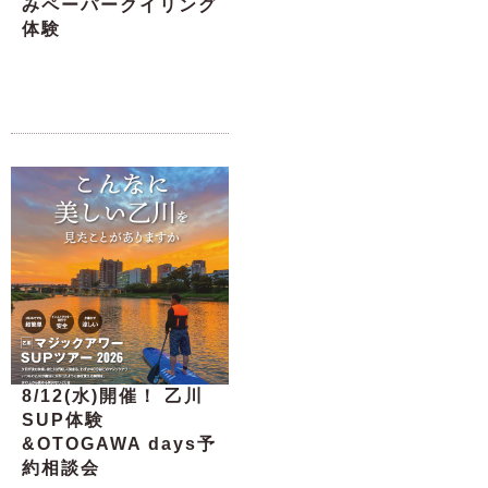
みペーパークイリング
体験
8/12(水)開催！ 乙川
SUP体験
&OTOGAWA days予
約相談会