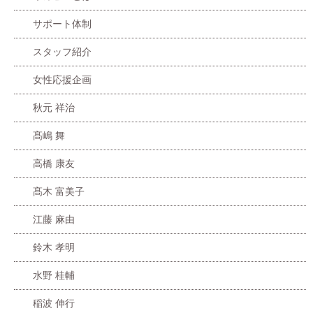
サポート体制
スタッフ紹介
女性応援企画
秋元 祥治
髙嶋 舞
高橋 康友
髙木 富美子
江藤 麻由
鈴木 孝明
水野 桂輔
稲波 伸行