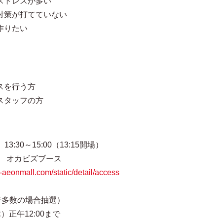
ストレスが多い
対策が打てていない
作りたい
スを行う方
スタッフの方
30～15:00（13:15開場）
 オカビズブース
i-aeonmall.com/static/detail/access
多数の場合抽選）
）正午12:00まで